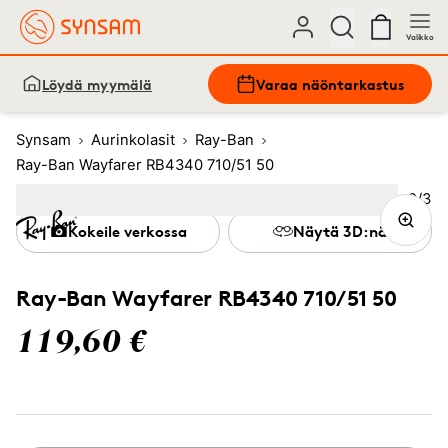
Valikko
Löydä myymälä
Varaa näöntarkastus
Synsam
Aurinkolasit
Ray-Ban
Ray-Ban Wayfarer RB4340 710/51 50
Kuva
2
/
3
Image
1
Image
(Current image)
2
Image
3
Kokeile verkossa
Näytä 3D:nä
Ray-Ban Wayfarer RB4340 710/51 50
119,60 €