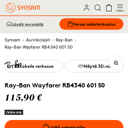
Valikko
Löydä myymälä
Varaa näöntarkastus
Synsam
Aurinkolasit
Ray-Ban
Ray-Ban Wayfarer RB4340 601 50
Kokeile verkossa
Näytä 3D:nä
Ray-Ban Wayfarer RB4340 601 50
115,90 €
Online only
Lisää ostoskoriin