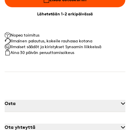
Lähetetään 1-2 arkipäivässä
Nopea toimitus
Ilmainen palautus, kokeile rauhassa kotona
Ilmaiset säädöt ja kiristykset Synsamin liikkeissä
Aina 30 päivän peruuttamisoikeus
Osta
Ota yhteyttä