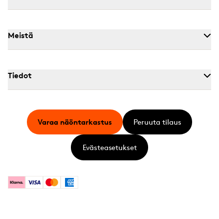
Meistä
Tiedot
Varaa näöntarkastus
Peruuta tilaus
Evästeasetukset
Klarna
Visa
Mastercard
American Express