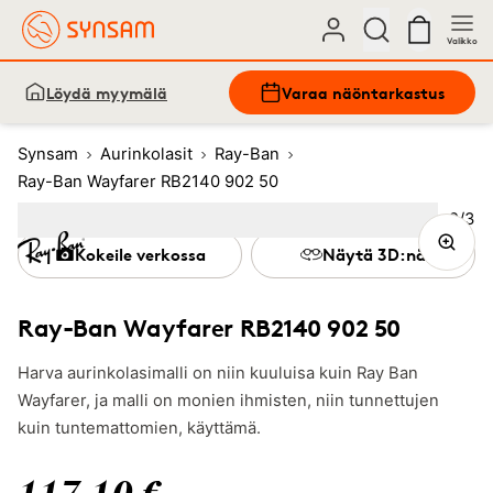
Valikko
Löydä myymälä
Varaa näöntarkastus
Synsam
Aurinkolasit
Ray-Ban
Ray-Ban Wayfarer RB2140 902 50
Kuva
2
/
3
Image
1
Image
(Current image)
2
Image
3
Kokeile verkossa
Näytä 3D:nä
Ray-Ban Wayfarer RB2140 902 50
Harva aurinkolasimalli on niin kuuluisa kuin Ray Ban
Wayfarer, ja malli on monien ihmisten, niin tunnettujen
kuin tuntemattomien, käyttämä.