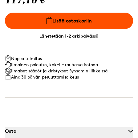
117,10 €
Lisää ostoskoriin
Lähetetään 1-2 arkipäivässä
Nopea toimitus
Ilmainen palautus, kokeile rauhassa kotona
Ilmaiset säädöt ja kiristykset Synsamin liikkeissä
Aina 30 päivän peruuttamisoikeus
Osta