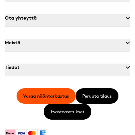
Ota yhteyttä
Meistä
Tiedot
Varaa näöntarkastus
Peruuta tilaus
Evästeasetukset
Klarna
Visa
Mastercard
American Express