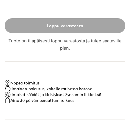
Loppu varastosta
Tuote on tilapäisesti loppu varastosta ja tulee saataville
pian.
Nopea toimitus
Ilmainen palautus, kokeile rauhassa kotona
Ilmaiset säädöt ja kiristykset Synsamin liikkeissä
Aina 30 päivän peruuttamisoikeus