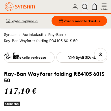
Valikko
Löydä myymälä
Varaa näöntarkastus
Synsam
Aurinkolasit
Ray-Ban
Ray-Ban Wayfarer folding RB4105 601S 50
Kokeile verkossa
Näytä 3D:nä
Ray-Ban Wayfarer folding RB4105 601S
50
117,10 €
Online only