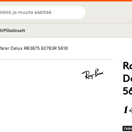
löitä ja muuta sisältöä
it
Piilolinssit
farer Delux RB3875 92763R 5618
R
D
5
1
Onlin