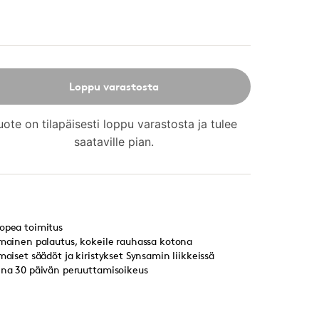
Loppu varastosta
uote on tilapäisesti loppu varastosta ja tulee
saataville pian.
opea toimitus
lmainen palautus, kokeile rauhassa kotona
lmaiset säädöt ja kiristykset Synsamin liikkeissä
ina 30 päivän peruuttamisoikeus