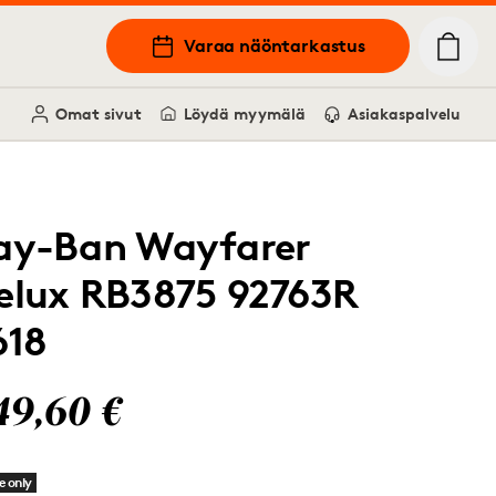
Varaa näöntarkastus
Omat sivut
Löydä myymälä
Asiakaspalvelu
ay-Ban Wayfarer
elux RB3875 92763R
618
49,60 €
e only