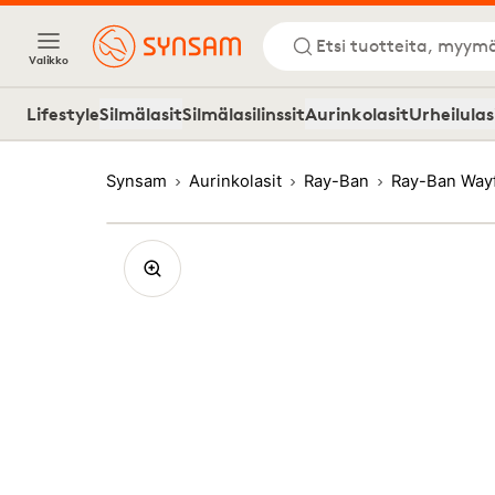
Etsi tuotteita, myymä
Valikko
Lifestyle
Silmälasit
Silmälasilinssit
Aurinkolasit
Urheilulas
Synsam
Aurinkolasit
Ray-Ban
Ray-Ban Way