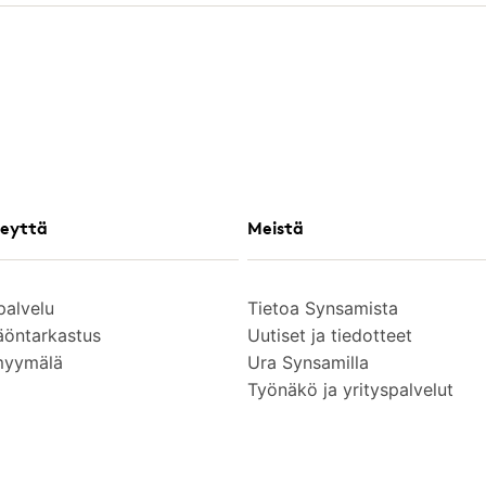
eyttä
Meistä
palvelu
Tietoa Synsamista
äöntarkastus
Uutiset ja tiedotteet
myymälä
Ura Synsamilla
Työnäkö ja yrityspalvelut