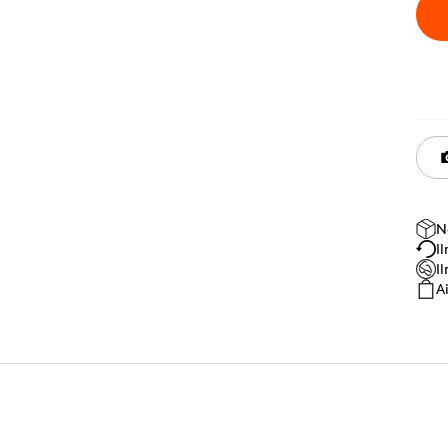
N
I
I
A