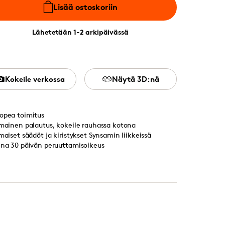
Lisää ostoskoriin
Lähetetään 1-2 arkipäivässä
Kokeile verkossa
Näytä 3D:nä
opea toimitus
lmainen palautus, kokeile rauhassa kotona
lmaiset säädöt ja kiristykset Synsamin liikkeissä
ina 30 päivän peruuttamisoikeus