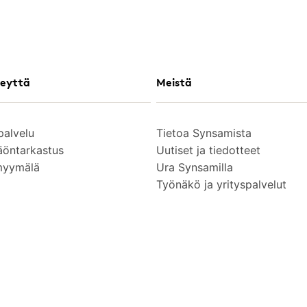
eyttä
Meistä
palvelu
Tietoa Synsamista
äöntarkastus
Uutiset ja tiedotteet
myymälä
Ura Synsamilla
Työnäkö ja yrityspalvelut