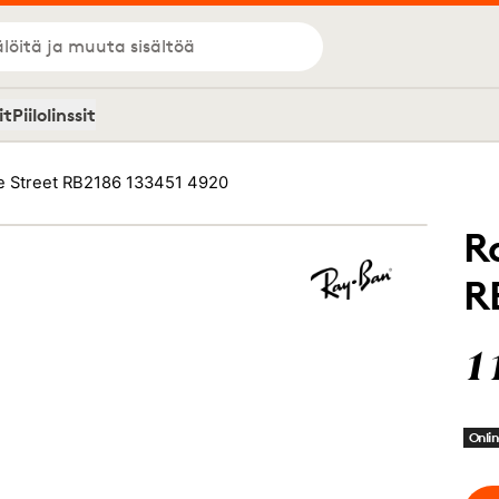
löitä ja muuta sisältöä
it
Piilolinssit
e Street RB2186 133451 4920
R
R
1
Onlin