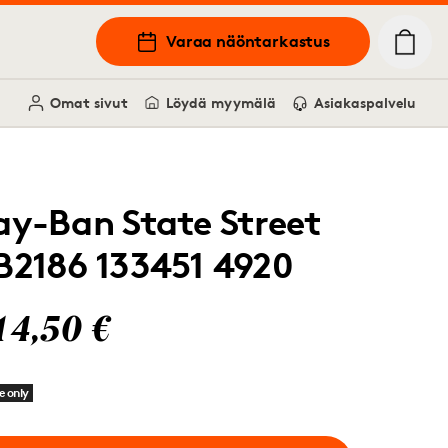
Varaa näöntarkastus
Omat sivut
Löydä myymälä
Asiakaspalvelu
ay-Ban State Street
B2186 133451 4920
14,50 €
e only