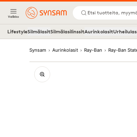
Etsi tuotteita, myymä
Valikko
Lifestyle
Silmälasit
Silmälasilinssit
Aurinkolasit
Urheilulas
Synsam
Aurinkolasit
Ray-Ban
Ray-Ban Stat