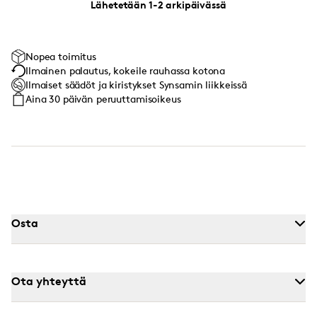
Lähetetään 1-2 arkipäivässä
Nopea toimitus
Ilmainen palautus, kokeile rauhassa kotona
Ilmaiset säädöt ja kiristykset Synsamin liikkeissä
Aina 30 päivän peruuttamisoikeus
Osta
Ota yhteyttä