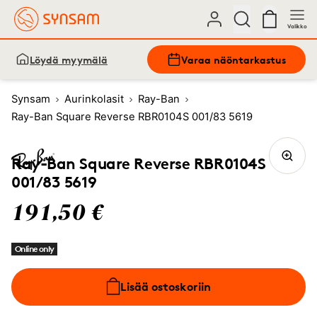
Valikko
Löydä myymälä
Varaa näöntarkastus
Synsam
Aurinkolasit
Ray-Ban
Ray-Ban Square Reverse RBR0104S 001/83 5619
Ray-Ban Square Reverse RBR0104S
001/83 5619
191,50 €
Online only
Lisää ostoskoriin