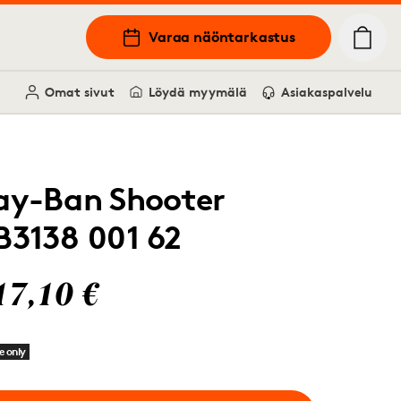
Varaa näöntarkastus
Omat sivut
Löydä myymälä
Asiakaspalvelu
ay-Ban Shooter
B3138 001 62
17,10 €
e only