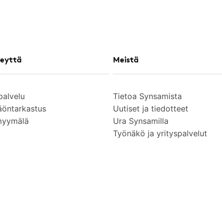
eyttä
Meistä
palvelu
Tietoa Synsamista
äöntarkastus
Uutiset ja tiedotteet
myymälä
Ura Synsamilla
Työnäkö ja yrityspalvelut