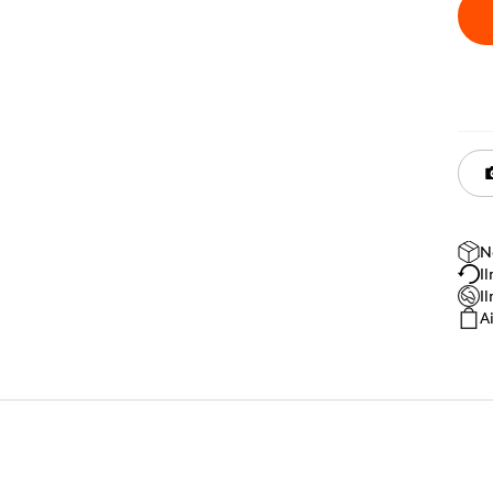
N
I
I
A