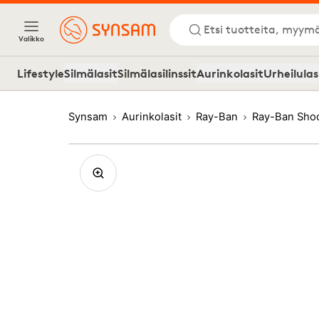
Etsi tuotteita, myymä
Valikko
Lifestyle
Silmälasit
Silmälasilinssit
Aurinkolasit
Urheilulas
Synsam
Aurinkolasit
Ray-Ban
Ray-Ban Shoo