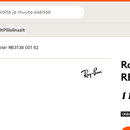
löitä ja muuta sisältöä
it
Piilolinssit
ter RB3138 001 62
R
R
1
Onlin