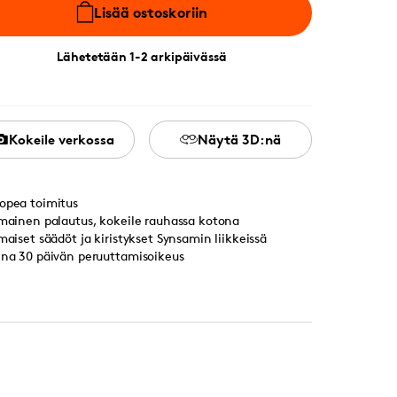
Lisää ostoskoriin
Lähetetään 1-2 arkipäivässä
Kokeile verkossa
Näytä 3D:nä
opea toimitus
lmainen palautus, kokeile rauhassa kotona
lmaiset säädöt ja kiristykset Synsamin liikkeissä
ina 30 päivän peruuttamisoikeus