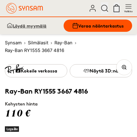
Valikko
Löydä myymälä
Varaa näöntarkastus
Synsam
Silmälasit
Ray-Ban
Ray-Ban RY1555 3667 4816
Kokeile verkossa
Näytä 3D:nä
Ray-Ban RY1555 3667 4816
Kehysten hinta
110 €
Lapsille