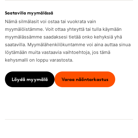
Saatavilla myymälässä
Nämä silmälasit voi ostaa tai vuokrata vain
myymälöistämme. Voit ottaa yhteyttä tai tulla käymään
myymälässämme saadaksesi tietää onko kehyksiä yhä
saatavilla. Myymälähenkilökuntamme voi aina auttaa sinua
löytämään muita vastaavia vaihtoehtoja, jos tämä
kehysmalli on loppu varastosta.
Löydä myymälä
Varaa näöntarkastus