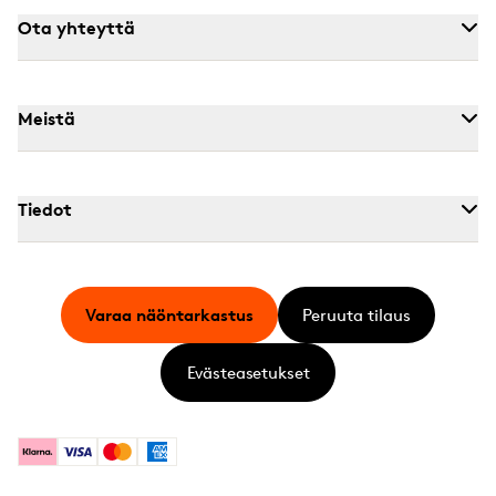
Ota yhteyttä
Meistä
Tiedot
Varaa näöntarkastus
Peruuta tilaus
Evästeasetukset
Klarna
Visa
Mastercard
American Express