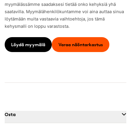
myymälässämme saadaksesi tietää onko kehyksiä yhä
saatavilla. Myymälähenkilökuntamme voi aina auttaa sinua
löytämään muita vastaavia vaihtoehtoja, jos tämä
kehysmalli on loppu varastosta.
Löydä myymälä
Varaa näöntarkastus
Osta