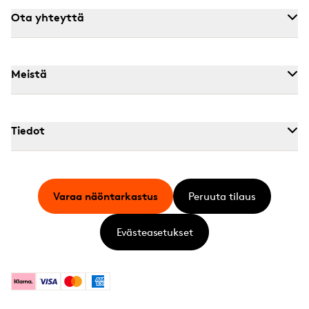
Ota yhteyttä
Meistä
Tiedot
Varaa näöntarkastus
Peruuta tilaus
Evästeasetukset
Klarna
Visa
Mastercard
American Express