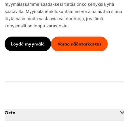
myymälässämme saadaksesi tietää onko kehyksiä yhä
saatavilla. Myymälähenkilökuntamme voi aina auttaa sinua
löytämään muita vastaavia vaihtoehtoja, jos tämä
kehysmalli on loppu varastosta.
Löydä myymälä
Varaa näöntarkastus
Osta