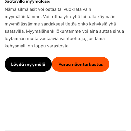
Saatavilla myymälässä
Nämä silmälasit voi ostaa tai vuokrata vain
myymälöistämme. Voit ottaa yhteyttä tai tulla käymään
myymälässämme saadaksesi tietää onko kehyksiä yhä
saatavilla. Myymälähenkilökuntamme voi aina auttaa sinua
löytämään muita vastaavia vaihtoehtoja, jos tämä
kehysmalli on loppu varastosta.
Löydä myymälä
Varaa näöntarkastus