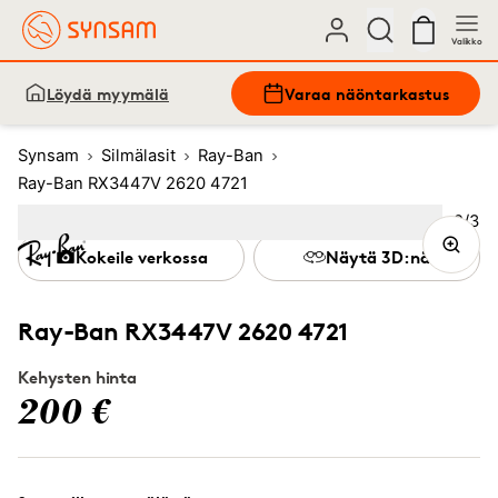
Valikko
Löydä myymälä
Varaa näöntarkastus
Synsam
Silmälasit
Ray-Ban
Ray-Ban RX3447V 2620 4721
Kuva
2
/
3
Image
1
Image
(Current image)
2
Image
3
Kokeile verkossa
Näytä 3D:nä
Ray-Ban RX3447V 2620 4721
Kehysten hinta
200 €