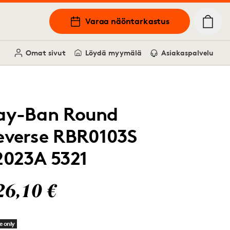
Varaa näöntarkastus
Omat sivut
Löydä myymälä
Asiakaspalvelu
ay-Ban Round
everse RBR0103S
2023A 5321
26,10 €
e only