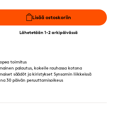
Lisää ostoskoriin
Lähetetään 1-2 arkipäivässä
opea toimitus
lmainen palautus, kokeile rauhassa kotona
lmaiset säädöt ja kiristykset Synsamin liikkeissä
ina 30 päivän peruuttamisoikeus