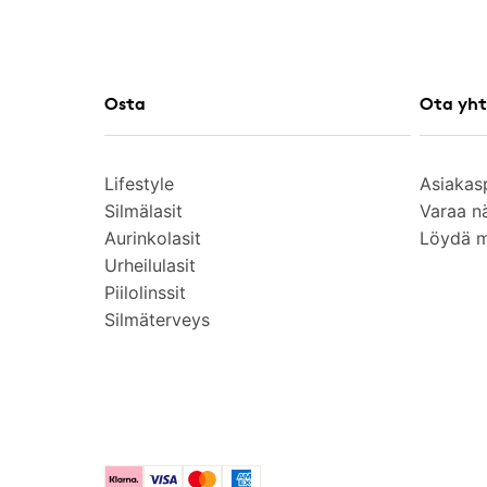
Osta
Ota yht
Lifestyle
Asiakas
Silmälasit
Varaa n
Aurinkolasit
Löydä 
Urheilulasit
Piilolinssit
Silmäterveys
Klarna
Visa
Mastercard
American Express