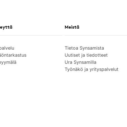
eyttä
Meistä
palvelu
Tietoa Synsamista
äöntarkastus
Uutiset ja tiedotteet
myymälä
Ura Synsamilla
Työnäkö ja yrityspalvelut