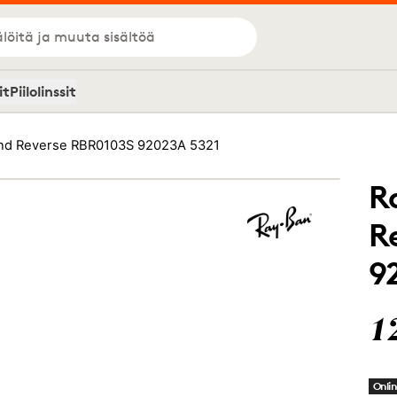
löitä ja muuta sisältöä
it
Piilolinssit
nd Reverse RBR0103S 92023A 5321
R
R
9
1
Onlin