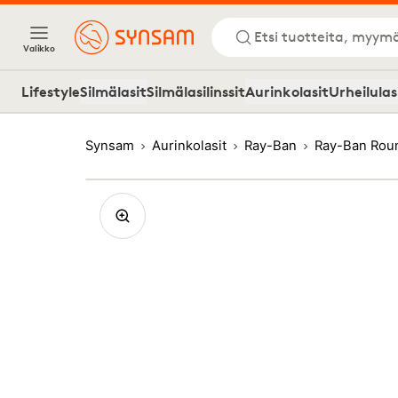
Etsi tuotteita, myymä
Valikko
Lifestyle
Silmälasit
Silmälasilinssit
Aurinkolasit
Urheilulas
Synsam
Aurinkolasit
Ray-Ban
Ray-Ban Rou