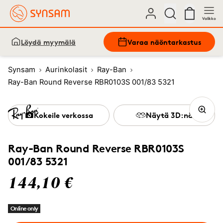
Valikko
Löydä myymälä
Varaa näöntarkastus
Synsam
Aurinkolasit
Ray-Ban
Ray-Ban Round Reverse RBR0103S 001/83 5321
Kokeile verkossa
Näytä 3D:nä
Ray-Ban Round Reverse RBR0103S
001/83 5321
144,10 €
Online only