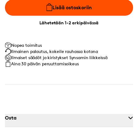
Lisää ostoskoriin
Lähetetään 1-2 arkipäivässä
Nopea toimitus
Ilmainen palautus, kokeile rauhassa kotona
Ilmaiset säädöt ja kiristykset Synsamin liikkeissä
Aina 30 päivän peruuttamisoikeus
Osta