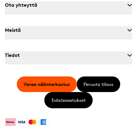
Ota yhteyttä
Meistä
Tiedot
Varaa näöntarkastus
Peruuta tilaus
Evästeasetukset
Klarna
Visa
Mastercard
American Express