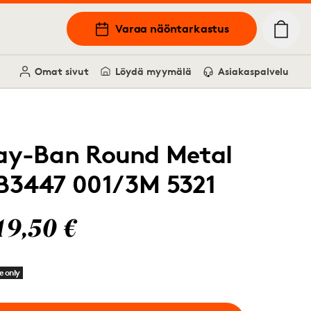
Varaa näöntarkastus
Omat sivut
Löydä myymälä
Asiakaspalvelu
ay-Ban Round Metal
B3447 001/3M 5321
19,50 €
e only