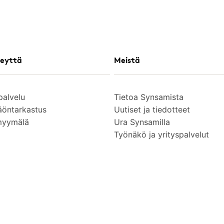
eyttä
Meistä
palvelu
Tietoa Synsamista
äöntarkastus
Uutiset ja tiedotteet
myymälä
Ura Synsamilla
Työnäkö ja yrityspalvelut