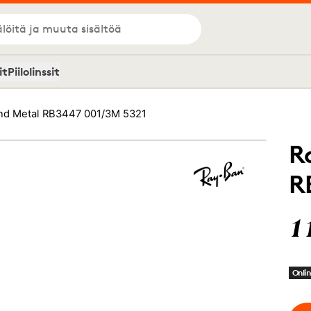
löitä ja muuta sisältöä
it
Piilolinssit
nd Metal RB3447 001/3M 5321
R
R
1
Onlin