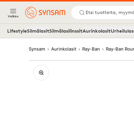
Etsi tuotteita, myymä
Valikko
Lifestyle
Silmälasit
Silmälasilinssit
Aurinkolasit
Urheilulas
Synsam
Aurinkolasit
Ray-Ban
Ray-Ban Roun