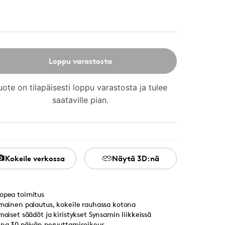
Loppu varastosta
uote on tilapäisesti loppu varastosta ja tulee
saataville pian.
Kokeile verkossa
Näytä 3D:nä
opea toimitus
lmainen palautus, kokeile rauhassa kotona
lmaiset säädöt ja kiristykset Synsamin liikkeissä
ina 30 päivän peruuttamisoikeus