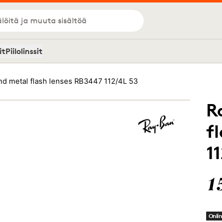
löitä ja muuta sisältöä
it
Piilolinssit
d metal flash lenses RB3447 112/4L 53
R
f
1
1
Onlin