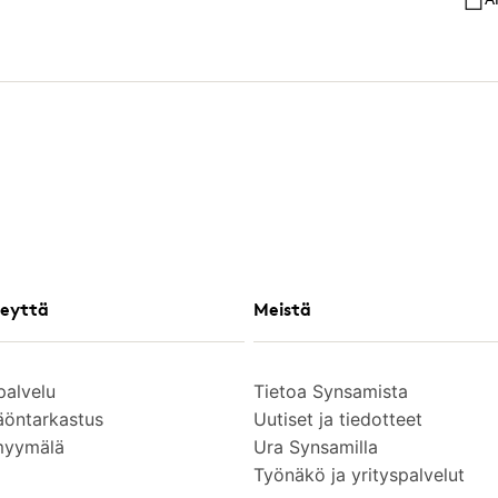
eyttä
Meistä
palvelu
Tietoa Synsamista
äöntarkastus
Uutiset ja tiedotteet
myymälä
Ura Synsamilla
Työnäkö ja yrityspalvelut