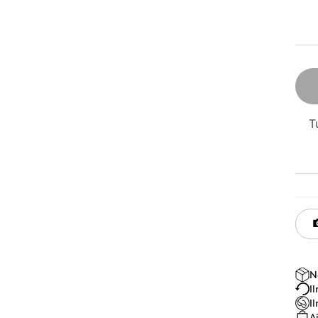
T
N
I
I
A