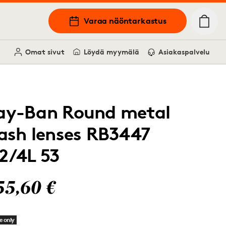
Varaa näöntarkastus
Omat sivut
Löydä myymälä
Asiakaspalvelu
ay-Ban Round metal
lash lenses RB3447
12/4L 53
55,60 €
e only