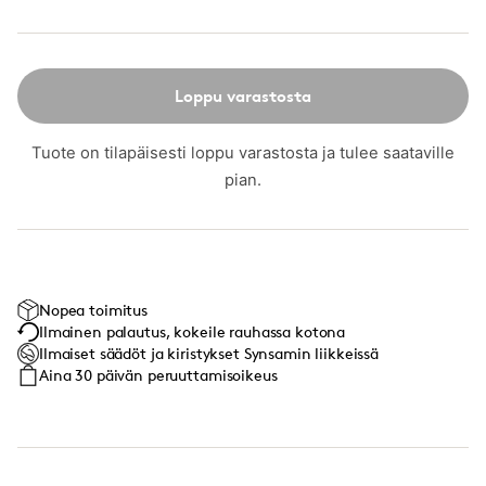
Loppu varastosta
Tuote on tilapäisesti loppu varastosta ja tulee saataville
pian.
Nopea toimitus
Ilmainen palautus, kokeile rauhassa kotona
Ilmaiset säädöt ja kiristykset Synsamin liikkeissä
Aina 30 päivän peruuttamisoikeus