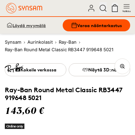
Valikko
Löydä myymälä
Varaa näöntarkastus
Synsam
Aurinkolasit
Ray-Ban
Ray-Ban Round Metal Classic RB3447 919648 5021
Kokeile verkossa
Näytä 3D:nä
Ray-Ban Round Metal Classic RB3447
919648 5021
143,60 €
Online only