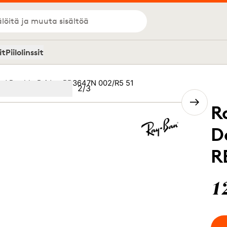
löitä ja muuta sisältöä
it
Piilolinssit
nd Double Bridge RB3647N 002/R5 51
Kuva
2
/
3
Image
(Current image)
2
Image
3
R
D
R
1