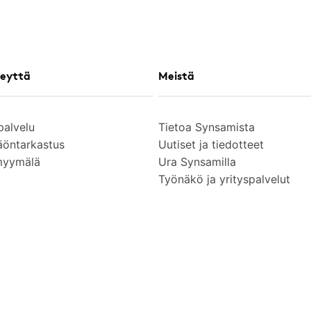
eyttä
Meistä
palvelu
Tietoa Synsamista
äöntarkastus
Uutiset ja tiedotteet
myymälä
Ura Synsamilla
Työnäkö ja yrityspalvelut