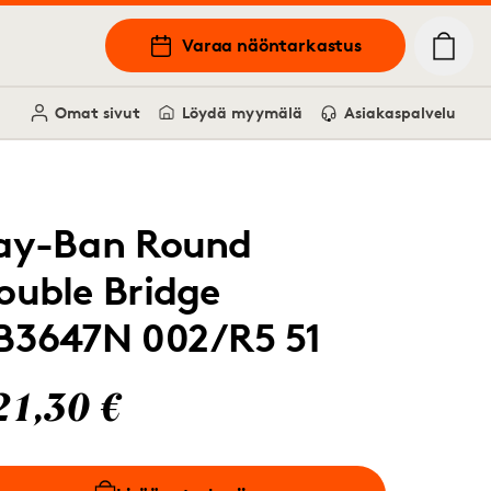
Varaa näöntarkastus
Omat sivut
Löydä myymälä
Asiakaspalvelu
ay-Ban Round
ouble Bridge
B3647N 002/R5 51
21,30 €