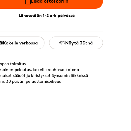
Lisää ostoskoriin
Lähetetään 1-2 arkipäivässä
Kokeile verkossa
Näytä 3D:nä
opea toimitus
lmainen palautus, kokeile rauhassa kotona
lmaiset säädöt ja kiristykset Synsamin liikkeissä
ina 30 päivän peruuttamisoikeus