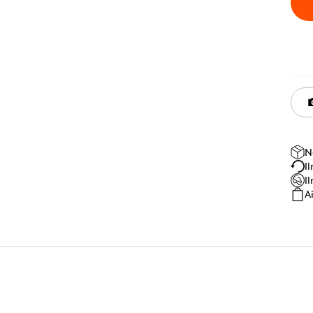
N
I
I
A