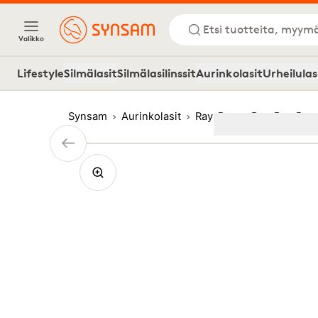
Etsi tuotteita, myymä
Valikko
Lifestyle
Silmälasit
Silmälasilinssit
Aurinkolasit
Urheilulas
Synsam
Aurinkolasit
Ray-Ban
Ray-Ban Rou
Image
1