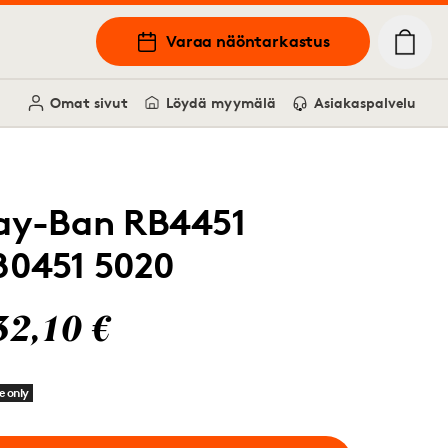
Varaa näöntarkastus
Omat sivut
Löydä myymälä
Asiakaspalvelu
ay-Ban RB4451
80451 5020
32,10 €
e only