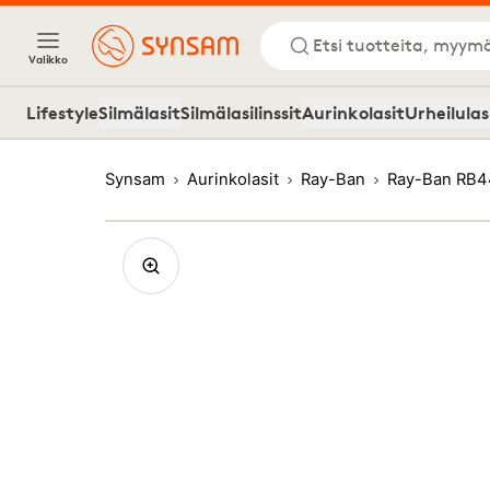
Etsi tuotteita, myymä
Valikko
Lifestyle
Silmälasit
Silmälasilinssit
Aurinkolasit
Urheilulas
Synsam
Aurinkolasit
Ray-Ban
Ray-Ban RB4