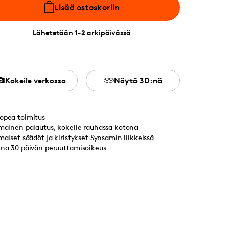
Lisää ostoskoriin
Lähetetään 1-2 arkipäivässä
Kokeile verkossa
Näytä 3D:nä
opea toimitus
lmainen palautus, kokeile rauhassa kotona
lmaiset säädöt ja kiristykset Synsamin liikkeissä
ina 30 päivän peruuttamisoikeus