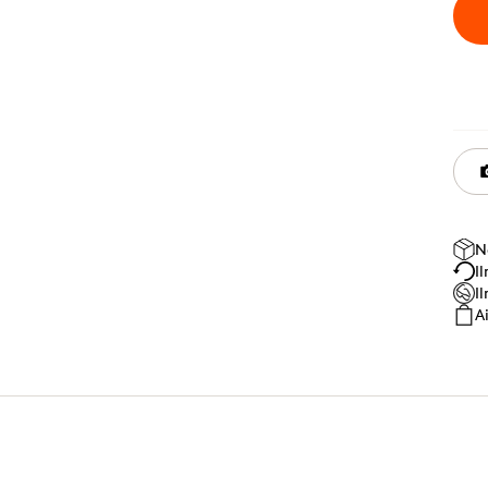
N
I
I
A