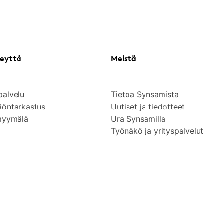
eyttä
Meistä
palvelu
Tietoa Synsamista
äöntarkastus
Uutiset ja tiedotteet
myymälä
Ura Synsamilla
Työnäkö ja yrityspalvelut