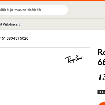
löitä ja muuta sisältöä
it
Piilolinssit
451 680451 5020
R
6
1
Onlin