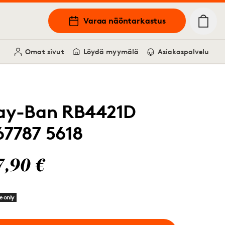
Varaa näöntarkastus
Omat sivut
Löydä myymälä
Asiakaspalvelu
ay-Ban RB4421D
67787 5618
7,90 €
e only