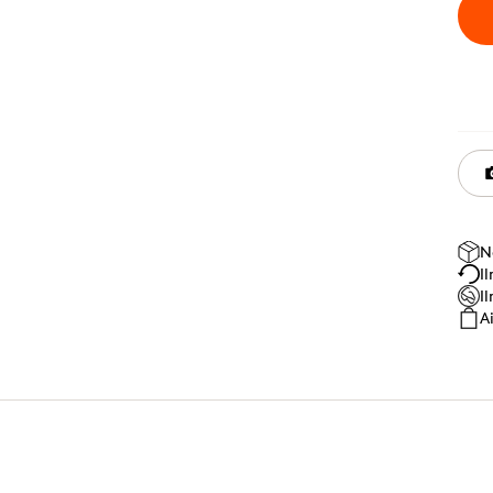
N
I
I
A