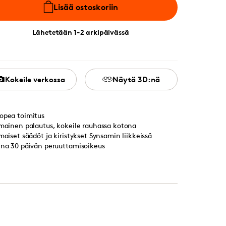
Lisää ostoskoriin
Lähetetään 1-2 arkipäivässä
Kokeile verkossa
Näytä 3D:nä
opea toimitus
lmainen palautus, kokeile rauhassa kotona
lmaiset säädöt ja kiristykset Synsamin liikkeissä
ina 30 päivän peruuttamisoikeus