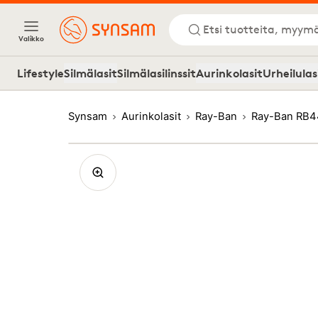
Etsi tuotteita, myymä
Valikko
Lifestyle
Silmälasit
Silmälasilinssit
Aurinkolasit
Urheilulas
Synsam
Aurinkolasit
Ray-Ban
Ray-Ban RB4