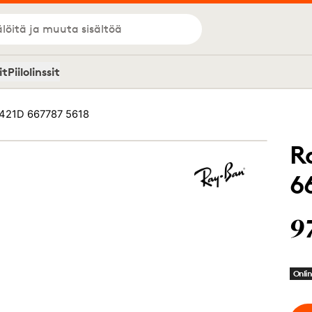
löitä ja muuta sisältöä
it
Piilolinssit
421D 667787 5618
R
6
9
Onlin