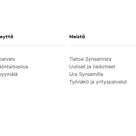
eyttä
Meistä
palvelu
Tietoa Synsamista
äöntarkastus
Uutiset ja tiedotteet
myymälä
Ura Synsamilla
Työnäkö ja yrityspalvelut