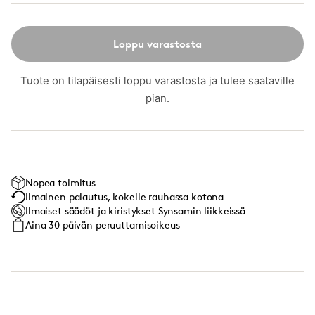
Loppu varastosta
Tuote on tilapäisesti loppu varastosta ja tulee saataville
pian.
Nopea toimitus
Ilmainen palautus, kokeile rauhassa kotona
Ilmaiset säädöt ja kiristykset Synsamin liikkeissä
Aina 30 päivän peruuttamisoikeus