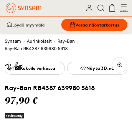
Valikko
Löydä myymälä
Varaa näöntarkastus
Synsam
Aurinkolasit
Ray-Ban
Ray-Ban RB4387 639980 5618
Kokeile verkossa
Näytä 3D:nä
Ray-Ban RB4387 639980 5618
97,90 €
Online only