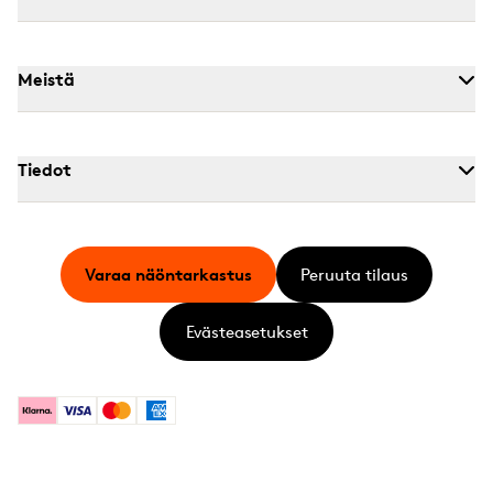
Meistä
Tiedot
Varaa näöntarkastus
Peruuta tilaus
Evästeasetukset
Klarna
Visa
Mastercard
American Express