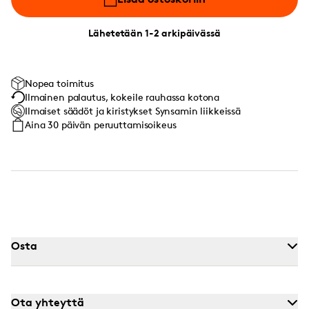
Lähetetään 1-2 arkipäivässä
Nopea toimitus
Ilmainen palautus, kokeile rauhassa kotona
Ilmaiset säädöt ja kiristykset Synsamin liikkeissä
Aina 30 päivän peruuttamisoikeus
Osta
Ota yhteyttä