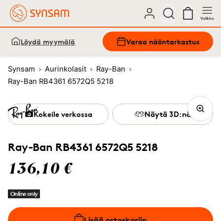
Valikko
Löydä myymälä
Varaa näöntarkastus
Synsam
Aurinkolasit
Ray-Ban
Ray-Ban RB4361 6572Q5 5218
Kokeile verkossa
Näytä 3D:nä
Ray-Ban RB4361 6572Q5 5218
136,10 €
Online only
Lisää ostoskoriin