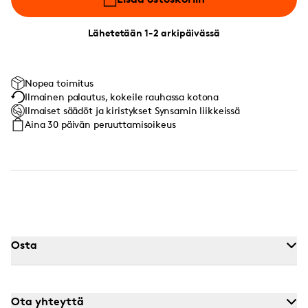
Lähetetään 1-2 arkipäivässä
Nopea toimitus
Ilmainen palautus, kokeile rauhassa kotona
Ilmaiset säädöt ja kiristykset Synsamin liikkeissä
Aina 30 päivän peruuttamisoikeus
Osta
Ota yhteyttä