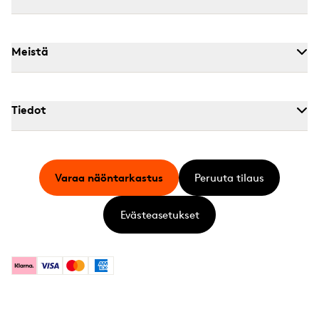
Meistä
Tiedot
Varaa näöntarkastus
Peruuta tilaus
Evästeasetukset
Klarna
Visa
Mastercard
American Express