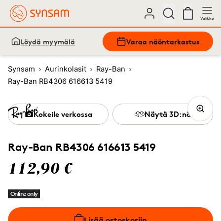
Valikko
Löydä myymälä
Varaa näöntarkastus
Synsam
Aurinkolasit
Ray-Ban
Ray-Ban RB4306 616613 5419
Kokeile verkossa
Näytä 3D:nä
Ray-Ban RB4306 616613 5419
112,90 €
Online only
Lisää ostoskoriin