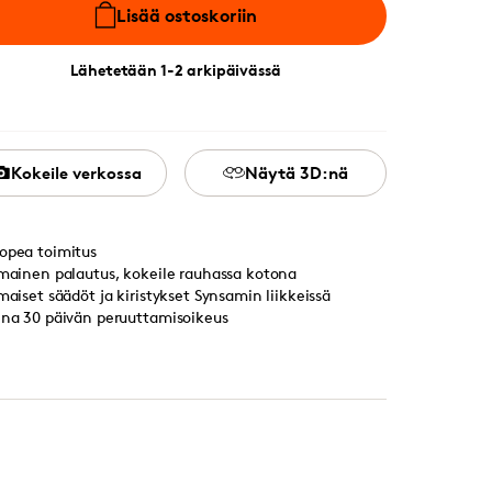
Lisää ostoskoriin
Lähetetään 1-2 arkipäivässä
Kokeile verkossa
Näytä 3D:nä
opea toimitus
lmainen palautus, kokeile rauhassa kotona
lmaiset säädöt ja kiristykset Synsamin liikkeissä
ina 30 päivän peruuttamisoikeus