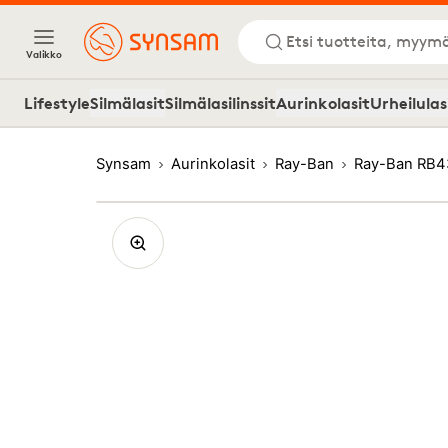
Etsi tuotteita, myymä
Valikko
Lifestyle
Silmälasit
Silmälasilinssit
Aurinkolasit
Urheilulas
Synsam
Aurinkolasit
Ray-Ban
Ray-Ban RB4