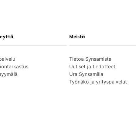
eyttä
Meistä
palvelu
Tietoa Synsamista
äöntarkastus
Uutiset ja tiedotteet
myymälä
Ura Synsamilla
Työnäkö ja yrityspalvelut