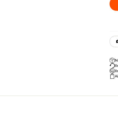
N
I
I
A