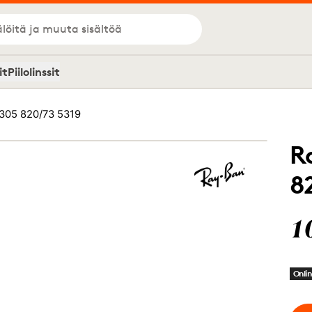
löitä ja muuta sisältöä
it
Piilolinssit
305 820/73 5319
R
8
1
Onlin