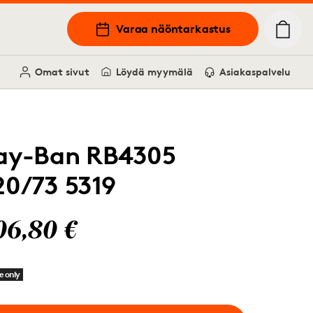
Varaa näöntarkastus
Omat sivut
Löydä myymälä
Asiakaspalvelu
ay-Ban RB4305
20/73 5319
06,80 €
e only