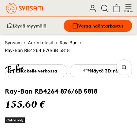
Valikko
Löydä myymälä
Varaa näöntarkastus
Synsam
Aurinkolasit
Ray-Ban
Ray-Ban RB4264 876/6B 5818
Kokeile verkossa
Näytä 3D:nä
Ray-Ban RB4264 876/6B 5818
155,60 €
Online only