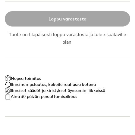
Loppu varastosta
Tuote on tilapäisesti loppu varastosta ja tulee saataville
pian.
Nopea toimitus
Ilmainen palautus, kokeile rauhassa kotona
Ilmaiset säädöt ja kiristykset Synsamin liikkeissä
Aina 30 päivän peruuttamisoikeus