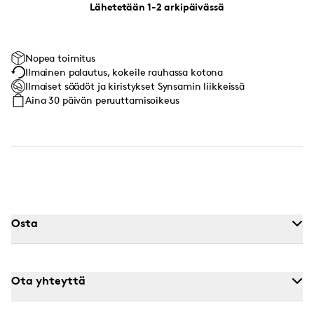
Lähetetään 1-2 arkipäivässä
Nopea toimitus
Ilmainen palautus, kokeile rauhassa kotona
Ilmaiset säädöt ja kiristykset Synsamin liikkeissä
Aina 30 päivän peruuttamisoikeus
Osta
Ota yhteyttä