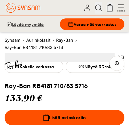
Valikko
Löydä myymälä
Varaa näöntarkastus
Synsam
Aurinkolasit
Ray-Ban
Ray-Ban RB4181 710/83 5716
Kuva
2
/
3
Image
1
Image
(Current image)
2
Image
3
Kokeile verkossa
Näytä 3D:nä
Ray-Ban RB4181 710/83 5716
133,90 €
Lisää ostoskoriin