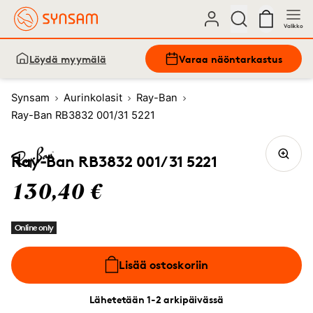
Valikko
Löydä myymälä
Varaa näöntarkastus
Synsam
Aurinkolasit
Ray-Ban
Ray-Ban RB3832 001/31 5221
Ray-Ban RB3832 001/31 5221
130,40 €
Online only
Lisää ostoskoriin
Lähetetään 1-2 arkipäivässä