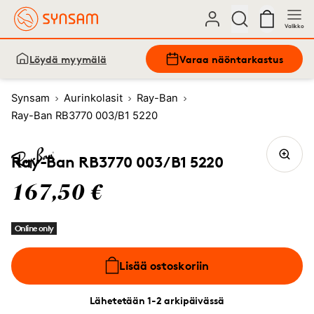
Valikko
Löydä myymälä
Varaa näöntarkastus
Synsam
Aurinkolasit
Ray-Ban
Ray-Ban RB3770 003/B1 5220
Ray-Ban RB3770 003/B1 5220
167,50 €
Online only
Lisää ostoskoriin
Lähetetään 1-2 arkipäivässä