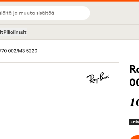
löitä ja muuta sisältöä
it
Piilolinssit
770 002/M3 5220
R
0
1
Onlin