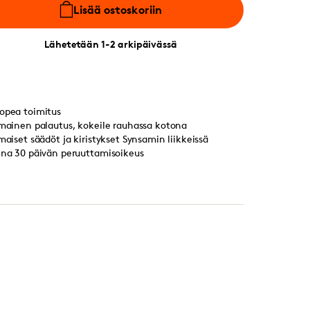
Lisää ostoskoriin
Lähetetään 1-2 arkipäivässä
opea toimitus
lmainen palautus, kokeile rauhassa kotona
lmaiset säädöt ja kiristykset Synsamin liikkeissä
ina 30 päivän peruuttamisoikeus