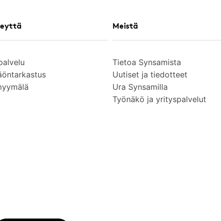
eyttä
Meistä
palvelu
Tietoa Synsamista
äöntarkastus
Uutiset ja tiedotteet
myymälä
Ura Synsamilla
Työnäkö ja yrityspalvelut