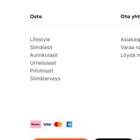
Osta
Ota yht
Lifestyle
Asiakas
Silmälasit
Varaa n
Aurinkolasit
Löydä 
Urheilulasit
Piilolinssit
Silmäterveys
Klarna
Visa
Mastercard
American Express