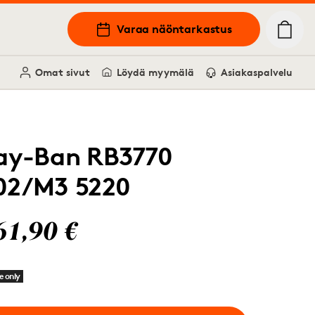
Varaa näöntarkastus
Omat sivut
Löydä myymälä
Asiakaspalvelu
ay-Ban RB3770
02/M3 5220
61,90 €
e only