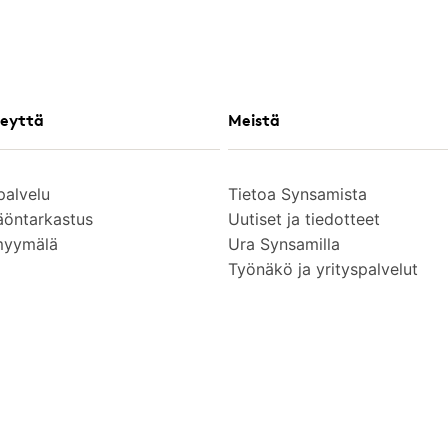
eyttä
Meistä
palvelu
Tietoa Synsamista
äöntarkastus
Uutiset ja tiedotteet
myymälä
Ura Synsamilla
Työnäkö ja yrityspalvelut