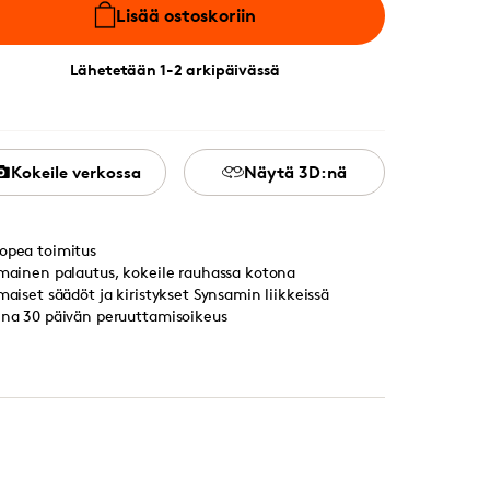
Lisää ostoskoriin
Lähetetään 1-2 arkipäivässä
Kokeile verkossa
Näytä 3D:nä
opea toimitus
lmainen palautus, kokeile rauhassa kotona
lmaiset säädöt ja kiristykset Synsamin liikkeissä
ina 30 päivän peruuttamisoikeus