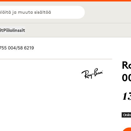
löitä ja muuta sisältöä
it
Piilolinssit
755 004/58 6219
R
0
1
Onlin