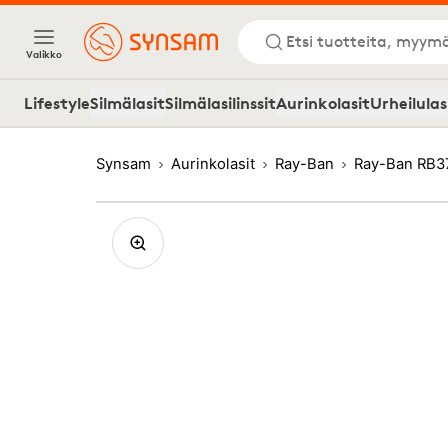
Etsi tuotteita, myymä
Valikko
Lifestyle
Silmälasit
Silmälasilinssit
Aurinkolasit
Urheilulas
Synsam
Aurinkolasit
Ray-Ban
Ray-Ban RB3