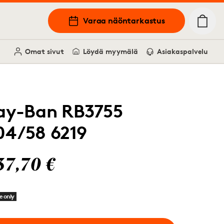
Varaa näöntarkastus
Omat sivut
Löydä myymälä
Asiakaspalvelu
ay-Ban RB3755
04/58 6219
37,70 €
e only