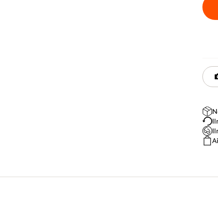
N
I
I
A