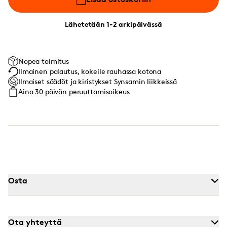
Lähetetään 1-2 arkipäivässä
Nopea toimitus
Ilmainen palautus, kokeile rauhassa kotona
Ilmaiset säädöt ja kiristykset Synsamin liikkeissä
Aina 30 päivän peruuttamisoikeus
Osta
Ota yhteyttä