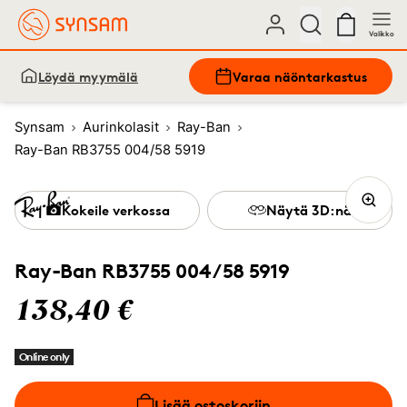
Valikko
Löydä myymälä
Varaa näöntarkastus
Synsam
Aurinkolasit
Ray-Ban
Ray-Ban RB3755 004/58 5919
Kokeile verkossa
Näytä 3D:nä
Ray-Ban RB3755 004/58 5919
138,40 €
Online only
Lisää ostoskoriin