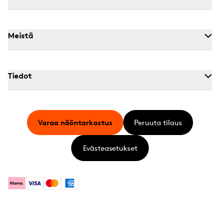
Meistä
Tiedot
Varaa näöntarkastus
Peruuta tilaus
Evästeasetukset
Klarna
Visa
Mastercard
American Express