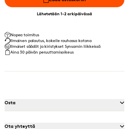
Lähetetään 1-2 arkipäivässä
Nopea toimitus
Ilmainen palautus, kokeile rauhassa kotona
Ilmaiset säädöt ja kiristykset Synsamin liikkeissä
Aina 30 päivän peruuttamisoikeus
Osta
Ota yhteyttä