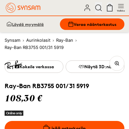
Valikko
Löydä myymälä
Varaa näöntarkastus
Synsam
Aurinkolasit
Ray-Ban
Ray-Ban RB3755 001/31 5919
Kokeile verkossa
Näytä 3D:nä
Ray-Ban RB3755 001/31 5919
108,30 €
Online only
Lisää ostoskoriin