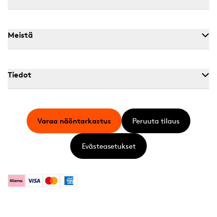
Meistä
Tiedot
Varaa näöntarkastus
Peruuta tilaus
Evästeasetukset
Klarna
Visa
Mastercard
American Express