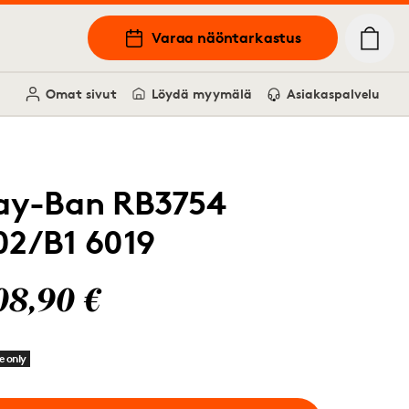
Varaa näöntarkastus
Omat sivut
Löydä myymälä
Asiakaspalvelu
ay-Ban RB3754
02/B1 6019
08,90 €
e only