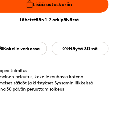
Lisää ostoskoriin
Lähetetään 1-2 arkipäivässä
Kokeile verkossa
Näytä 3D:nä
opea toimitus
lmainen palautus, kokeile rauhassa kotona
lmaiset säädöt ja kiristykset Synsamin liikkeissä
ina 30 päivän peruuttamisoikeus