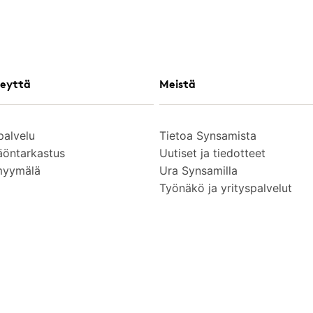
eyttä
Meistä
palvelu
Tietoa Synsamista
äöntarkastus
Uutiset ja tiedotteet
myymälä
Ura Synsamilla
Työnäkö ja yrityspalvelut