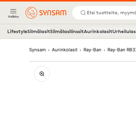
Etsi tuotteita, myymä
Valikko
Lifestyle
Silmälasit
Silmälasilinssit
Aurinkolasit
Urheilulas
Synsam
Aurinkolasit
Ray-Ban
Ray-Ban RB3