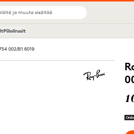
löitä ja muuta sisältöä
it
Piilolinssit
754 002/B1 6019
R
0
1
Onlin