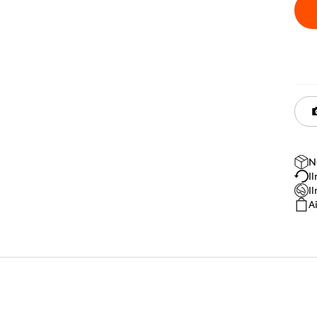
N
I
I
A