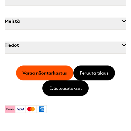
Meistä
Tiedot
Varaa näöntarkastus
Peruuta tilaus
Evästeasetukset
Klarna
Visa
Mastercard
American Express