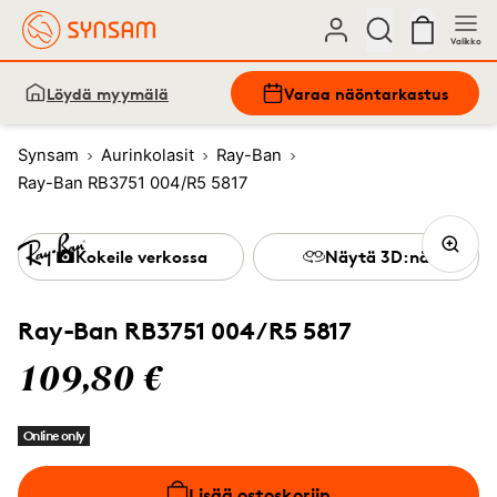
Valikko
Löydä myymälä
Varaa näöntarkastus
Synsam
Aurinkolasit
Ray-Ban
Ray-Ban RB3751 004/R5 5817
Kokeile verkossa
Näytä 3D:nä
Ray-Ban RB3751 004/R5 5817
109,80 €
Online only
Lisää ostoskoriin