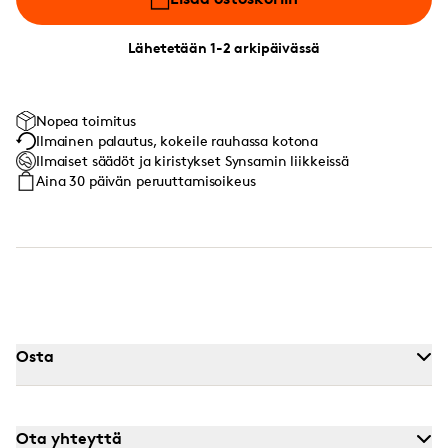
Lähetetään 1-2 arkipäivässä
Nopea toimitus
Ilmainen palautus, kokeile rauhassa kotona
Ilmaiset säädöt ja kiristykset Synsamin liikkeissä
Aina 30 päivän peruuttamisoikeus
Osta
Ota yhteyttä