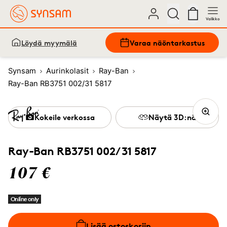
Valikko
Löydä myymälä
Varaa näöntarkastus
Synsam
Aurinkolasit
Ray-Ban
Ray-Ban RB3751 002/31 5817
Kokeile verkossa
Näytä 3D:nä
Ray-Ban RB3751 002/31 5817
107 €
Online only
Lisää ostoskoriin