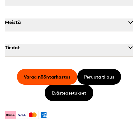
Meistä
Tiedot
Varaa näöntarkastus
Peruuta tilaus
Evästeasetukset
Klarna
Visa
Mastercard
American Express