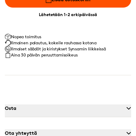
Lähetetään 1-2 arkipäivässä
Nopea toimitus
Ilmainen palautus, kokeile rauhassa kotona
Ilmaiset säädöt ja kiristykset Synsamin liikkeissä
Aina 30 päivän peruuttamisoikeus
Osta
Ota yhteyttä