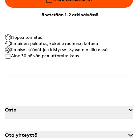
Lähetetään 1-2 arkipäivässä
Nopea toimitus
Ilmainen palautus, kokeile rauhassa kotona
Ilmaiset säädöt ja kiristykset Synsamin liikkeissä
Aina 30 päivän peruuttamisoikeus
Osta
Ota yhteyttä