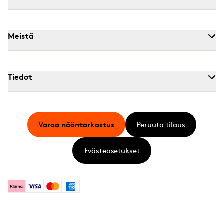
Meistä
Tiedot
Varaa näöntarkastus
Peruuta tilaus
Evästeasetukset
Klarna
Visa
Mastercard
American Express