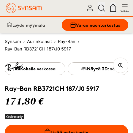
Valikko
Löydä myymälä
Varaa näöntarkastus
Synsam
Aurinkolasit
Ray-Ban
Ray-Ban RB3721CH 187/J0 5917
Kokeile verkossa
Näytä 3D:nä
Ray-Ban RB3721CH 187/J0 5917
171,80 €
Online only
Lisää ostoskoriin