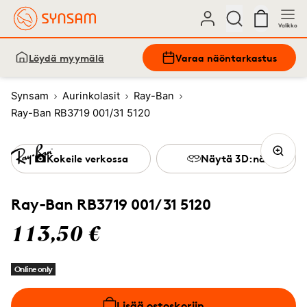
Valikko
Löydä myymälä
Varaa näöntarkastus
Synsam
Aurinkolasit
Ray-Ban
Ray-Ban RB3719 001/31 5120
Kokeile verkossa
Näytä 3D:nä
Ray-Ban RB3719 001/31 5120
113,50 €
Online only
Lisää ostoskoriin