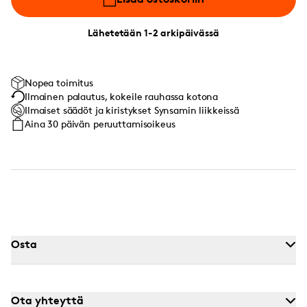
Lähetetään 1-2 arkipäivässä
Nopea toimitus
Ilmainen palautus, kokeile rauhassa kotona
Ilmaiset säädöt ja kiristykset Synsamin liikkeissä
Aina 30 päivän peruuttamisoikeus
Osta
Ota yhteyttä