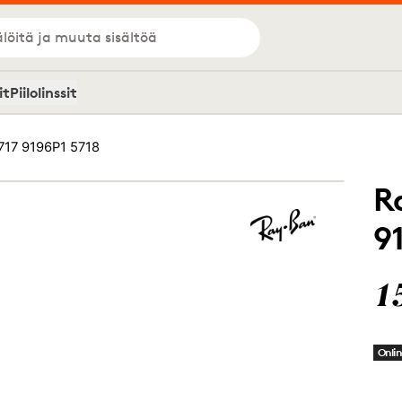
löitä ja muuta sisältöä
it
Piilolinssit
717 9196P1 5718
R
9
1
Onlin