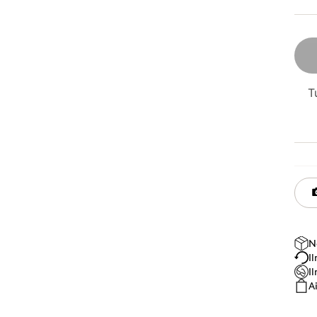
T
N
I
I
A