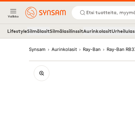
Etsi tuotteita, myymä
Valikko
Lifestyle
Silmälasit
Silmälasilinssit
Aurinkolasit
Urheilulas
Synsam
Aurinkolasit
Ray-Ban
Ray-Ban RB3