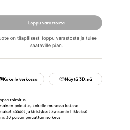
Loppu varastosta
uote on tilapäisesti loppu varastosta ja tulee
saataville pian.
Kokeile verkossa
Näytä 3D:nä
opea toimitus
lmainen palautus, kokeile rauhassa kotona
lmaiset säädöt ja kiristykset Synsamin liikkeissä
ina 30 päivän peruuttamisoikeus