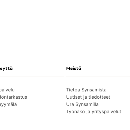
eyttä
Meistä
palvelu
Tietoa Synsamista
äöntarkastus
Uutiset ja tiedotteet
myymälä
Ura Synsamilla
Työnäkö ja yrityspalvelut