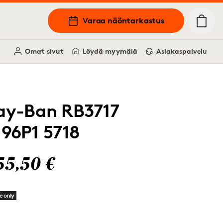
Varaa näöntarkastus
Omat sivut
Löydä myymälä
Asiakaspalvelu
ay-Ban RB3717
196P1 5718
55,50 €
e only