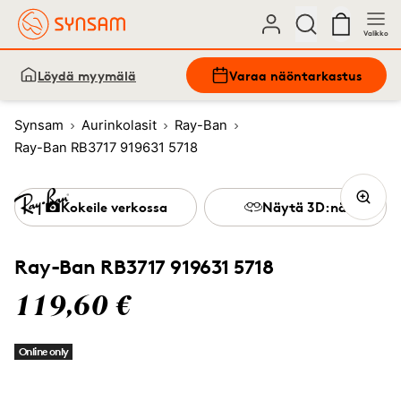
Valikko
Löydä myymälä
Varaa näöntarkastus
Synsam
Aurinkolasit
Ray-Ban
Ray-Ban RB3717 919631 5718
Kokeile verkossa
Näytä 3D:nä
Ray-Ban RB3717 919631 5718
119,60 €
Online only