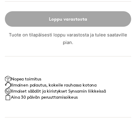
Loppu varastosta
Tuote on tilapäisesti loppu varastosta ja tulee saataville
pian.
Nopea toimitus
Ilmainen palautus, kokeile rauhassa kotona
Ilmaiset säädöt ja kiristykset Synsamin liikkeissä
Aina 30 päivän peruuttamisoikeus