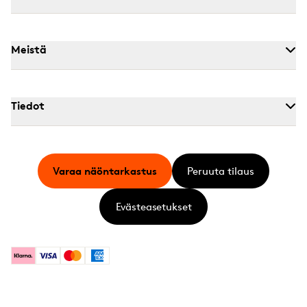
Meistä
Tiedot
Varaa näöntarkastus
Peruuta tilaus
Evästeasetukset
Klarna
Visa
Mastercard
American Express