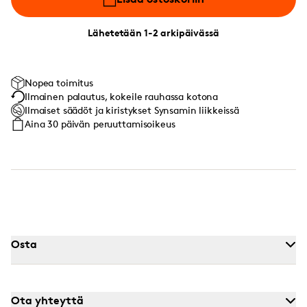
Lähetetään 1-2 arkipäivässä
Nopea toimitus
Ilmainen palautus, kokeile rauhassa kotona
Ilmaiset säädöt ja kiristykset Synsamin liikkeissä
Aina 30 päivän peruuttamisoikeus
Osta
Ota yhteyttä