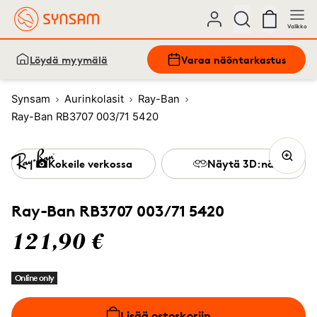
Valikko
Löydä myymälä
Varaa näöntarkastus
Synsam
Aurinkolasit
Ray-Ban
Ray-Ban RB3707 003/71 5420
Kokeile verkossa
Näytä 3D:nä
Ray-Ban RB3707 003/71 5420
121,90 €
Online only
Lisää ostoskoriin