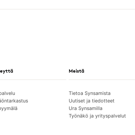
eyttä
Meistä
palvelu
Tietoa Synsamista
äöntarkastus
Uutiset ja tiedotteet
myymälä
Ura Synsamilla
Työnäkö ja yrityspalvelut