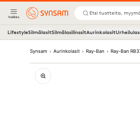
Etsi tuotteita, myymä
Valikko
Lifestyle
Silmälasit
Silmälasilinssit
Aurinkolasit
Urheilulas
Synsam
Aurinkolasit
Ray-Ban
Ray-Ban RB3