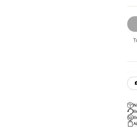
T
N
I
I
A