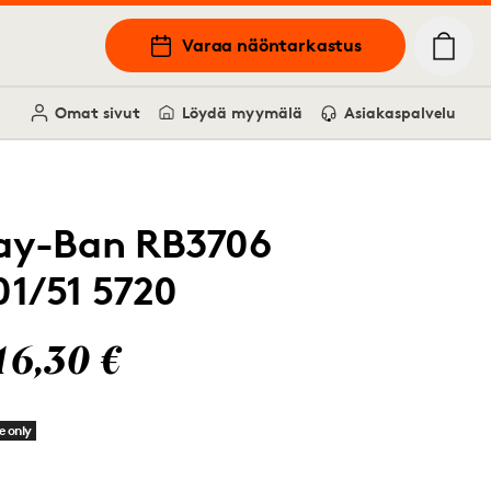
Varaa näöntarkastus
Omat sivut
Löydä myymälä
Asiakaspalvelu
ay-Ban RB3706
01/51 5720
16,30 €
e only