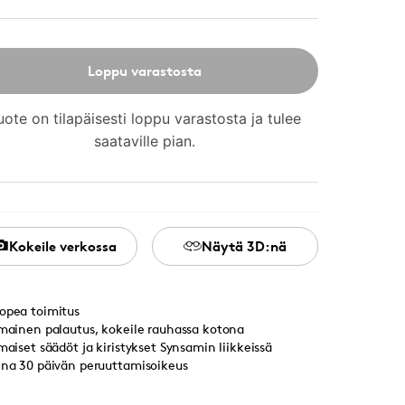
Loppu varastosta
uote on tilapäisesti loppu varastosta ja tulee
saataville pian.
Kokeile verkossa
Näytä 3D:nä
opea toimitus
lmainen palautus, kokeile rauhassa kotona
lmaiset säädöt ja kiristykset Synsamin liikkeissä
ina 30 päivän peruuttamisoikeus