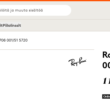
löitä ja muuta sisältöä
it
Piilolinssit
706 001/51 5720
R
0
1
Onlin