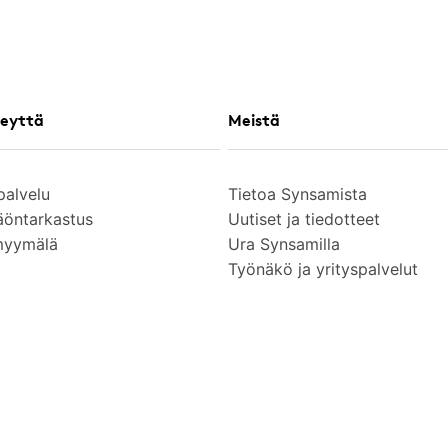
eyttä
Meistä
palvelu
Tietoa Synsamista
äöntarkastus
Uutiset ja tiedotteet
myymälä
Ura Synsamilla
Työnäkö ja yrityspalvelut