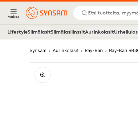
Etsi tuotteita, myymä
Valikko
Lifestyle
Silmälasit
Silmälasilinssit
Aurinkolasit
Urheilulas
Synsam
Aurinkolasit
Ray-Ban
Ray-Ban RB3