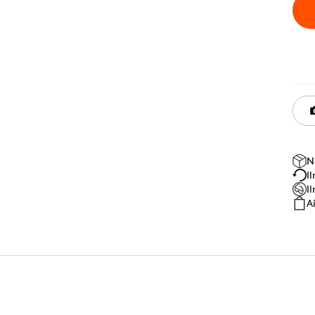
N
I
I
A