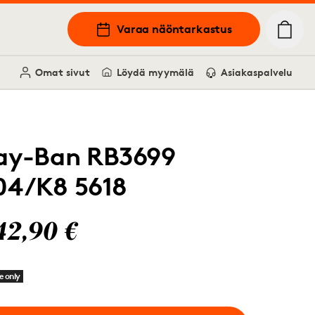
Varaa näöntarkastus
Omat sivut
Löydä myymälä
Asiakaspalvelu
ay-Ban RB3699
04/K8 5618
42,90 €
e only