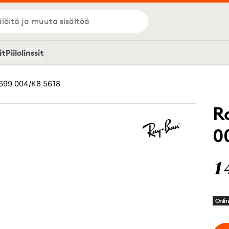
löitä ja muuta sisältöä
it
Piilolinssit
699 004/K8 5618
R
0
1
Onlin