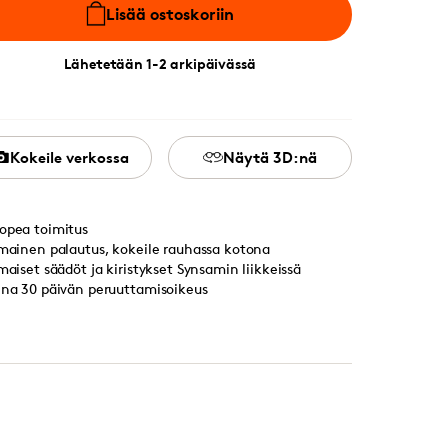
Lisää ostoskoriin
Lähetetään 1-2 arkipäivässä
Kokeile verkossa
Näytä 3D:nä
opea toimitus
lmainen palautus, kokeile rauhassa kotona
lmaiset säädöt ja kiristykset Synsamin liikkeissä
ina 30 päivän peruuttamisoikeus