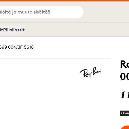
löitä ja muuta sisältöä
it
Piilolinssit
699 004/3F 5618
R
0
1
Onlin