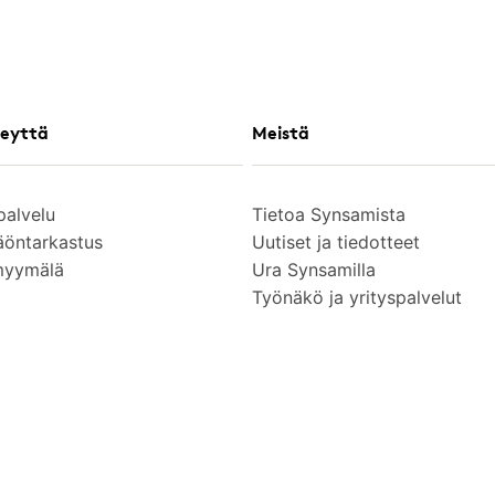
eyttä
Meistä
palvelu
Tietoa Synsamista
äöntarkastus
Uutiset ja tiedotteet
myymälä
Ura Synsamilla
Työnäkö ja yrityspalvelut