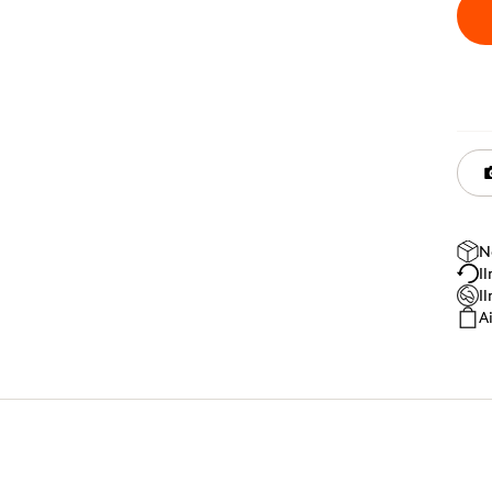
N
I
I
A