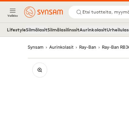
Etsi tuotteita, myymä
Valikko
Lifestyle
Silmälasit
Silmälasilinssit
Aurinkolasit
Urheilulas
Synsam
Aurinkolasit
Ray-Ban
Ray-Ban RB3