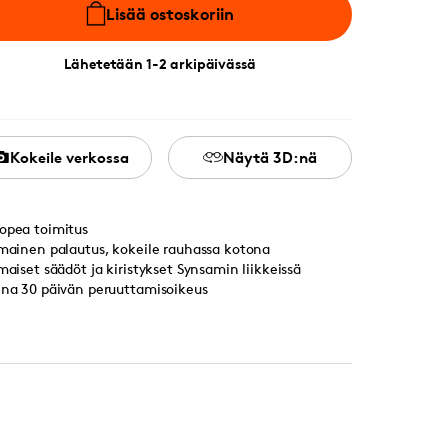
Lisää ostoskoriin
Lähetetään 1-2 arkipäivässä
Kokeile verkossa
Näytä 3D:nä
opea toimitus
lmainen palautus, kokeile rauhassa kotona
lmaiset säädöt ja kiristykset Synsamin liikkeissä
ina 30 päivän peruuttamisoikeus