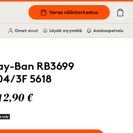
Varaa näöntarkastus
Omat sivut
Löydä myymälä
Asiakaspalvelu
ay-Ban RB3699
04/3F 5618
12,90 €
e only