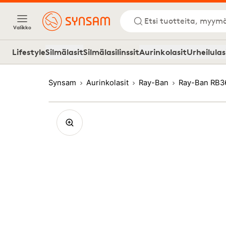
Etsi tuotteita, myymä
Valikko
Lifestyle
Silmälasit
Silmälasilinssit
Aurinkolasit
Urheilulas
Synsam
Aurinkolasit
Ray-Ban
Ray-Ban RB3