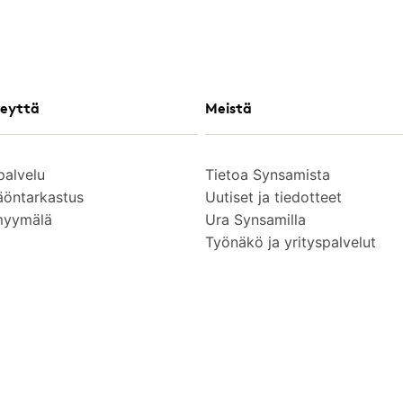
eyttä
Meistä
palvelu
Tietoa Synsamista
äöntarkastus
Uutiset ja tiedotteet
myymälä
Ura Synsamilla
Työnäkö ja yrityspalvelut