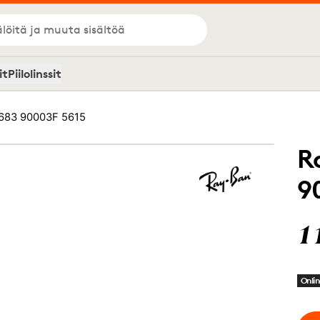
löitä ja muuta sisältöä
it
Piilolinssit
683 90003F 5615
R
9
1
Onlin