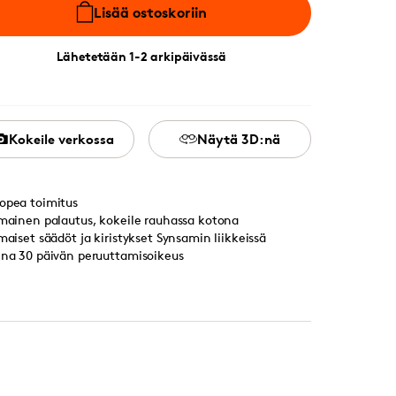
Lisää ostoskoriin
Lähetetään 1-2 arkipäivässä
Kokeile verkossa
Näytä 3D:nä
opea toimitus
lmainen palautus, kokeile rauhassa kotona
lmaiset säädöt ja kiristykset Synsamin liikkeissä
ina 30 päivän peruuttamisoikeus