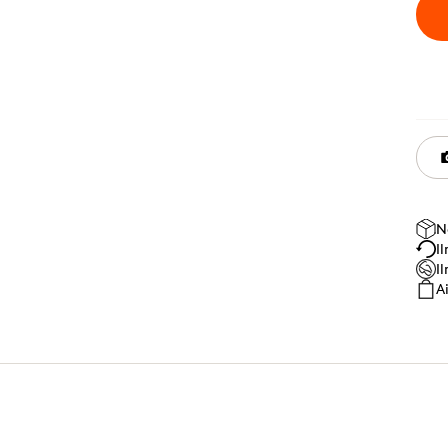
N
I
I
A