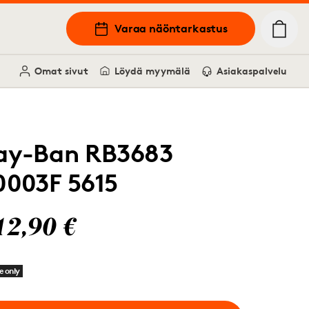
Varaa näöntarkastus
Omat sivut
Löydä myymälä
Asiakaspalvelu
ay-Ban RB3683
0003F 5615
12,90 €
e only