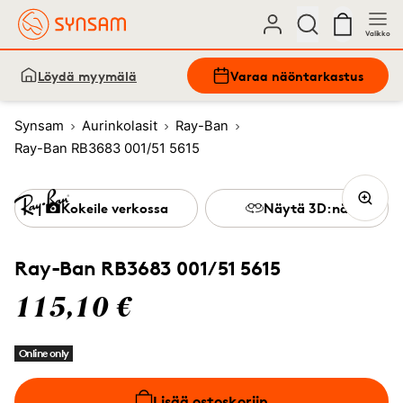
Valikko
Löydä myymälä
Varaa näöntarkastus
Synsam
Aurinkolasit
Ray-Ban
Ray-Ban RB3683 001/51 5615
Kokeile verkossa
Näytä 3D:nä
Ray-Ban RB3683 001/51 5615
115,10 €
Online only
Lisää ostoskoriin