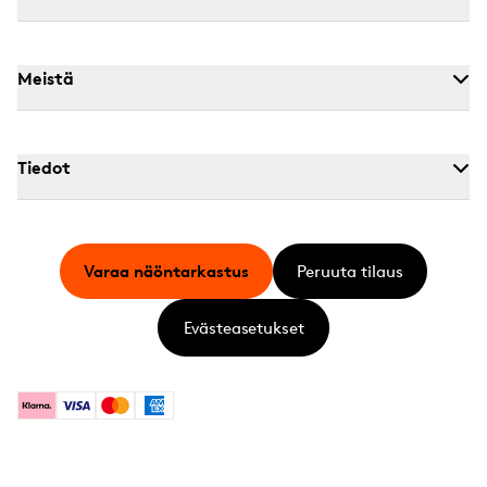
Meistä
Tiedot
Varaa näöntarkastus
Peruuta tilaus
Evästeasetukset
Klarna
Visa
Mastercard
American Express