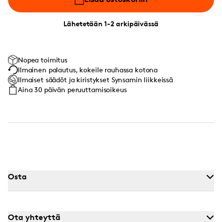
Lähetetään 1-2 arkipäivässä
Nopea toimitus
Ilmainen palautus, kokeile rauhassa kotona
Ilmaiset säädöt ja kiristykset Synsamin liikkeissä
Aina 30 päivän peruuttamisoikeus
Osta
Ota yhteyttä