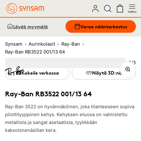
Valikko
Löydä myymälä
Varaa näöntarkastus
Synsam
Aurinkolasit
Ray-Ban
Ray-Ban RB3522 001/13 64
Kuva
2
/
3
Image
1
Image
(Current image)
2
Image
3
Kokeile verkossa
Näytä 3D:nä
Ray-Ban RB3522 001/13 64
Ray-Ban 3522 on hyvännäköinen, joka tilanteeseen sopiva
pilottityyppinen kehys. Kehyksen etuosa on valmistettu
metallista ja sangat asetaatista, tyylikkään
kaksoisnenäsillan kera.