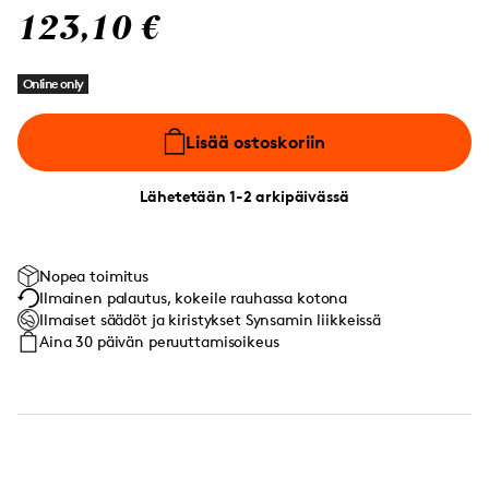
123,10 €
Online only
Lisää ostoskoriin
Lähetetään 1-2 arkipäivässä
Nopea toimitus
Ilmainen palautus, kokeile rauhassa kotona
Ilmaiset säädöt ja kiristykset Synsamin liikkeissä
Aina 30 päivän peruuttamisoikeus