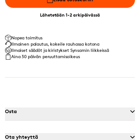
Lähetetään 1-2 arkipäivässä
Nopea toimitus
Ilmainen palautus, kokeile rauhassa kotona
Ilmaiset säädöt ja kiristykset Synsamin liikkeissä
Aina 30 päivän peruuttamisoikeus
Osta
Ota yhteyttä