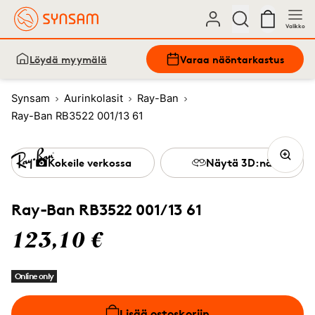
Valikko
Löydä myymälä
Varaa näöntarkastus
Synsam
Aurinkolasit
Ray-Ban
Ray-Ban RB3522 001/13 61
Kokeile verkossa
Näytä 3D:nä
Ray-Ban RB3522 001/13 61
123,10 €
Online only
Lisää ostoskoriin