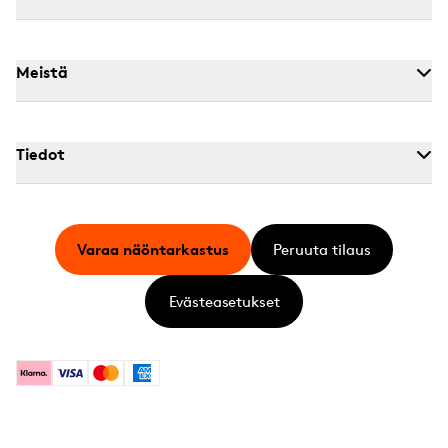
Meistä
Tiedot
Varaa näöntarkastus
Peruuta tilaus
Evästeasetukset
Klarna
Visa
Mastercard
American Express