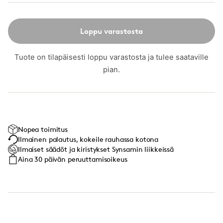
Loppu varastosta
Tuote on tilapäisesti loppu varastosta ja tulee saataville
pian.
Nopea toimitus
Ilmainen palautus, kokeile rauhassa kotona
Ilmaiset säädöt ja kiristykset Synsamin liikkeissä
Aina 30 päivän peruuttamisoikeus