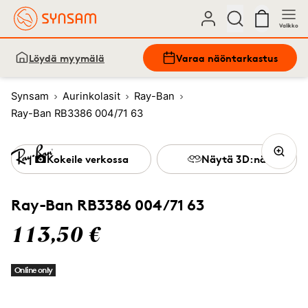
Valikko
Löydä myymälä
Varaa näöntarkastus
Synsam
Aurinkolasit
Ray-Ban
Ray-Ban RB3386 004/71 63
Kokeile verkossa
Näytä 3D:nä
Ray-Ban RB3386 004/71 63
113,50 €
Online only