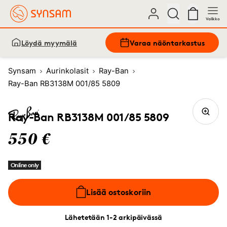
Valikko
Löydä myymälä
Varaa näöntarkastus
Synsam
Aurinkolasit
Ray-Ban
Ray-Ban RB3138M 001/85 5809
Ray-Ban RB3138M 001/85 5809
550 €
Online only
Lisää ostoskoriin
Lähetetään 1-2 arkipäivässä