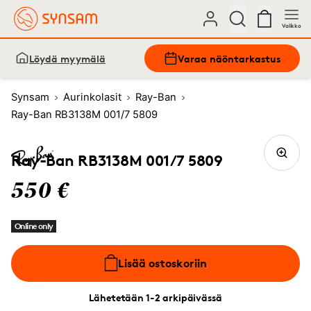
Valikko
Löydä myymälä
Varaa näöntarkastus
Synsam
Aurinkolasit
Ray-Ban
Ray-Ban RB3138M 001/7 5809
Ray-Ban RB3138M 001/7 5809
550 €
Online only
Lisää ostoskoriin
Lähetetään 1-2 arkipäivässä